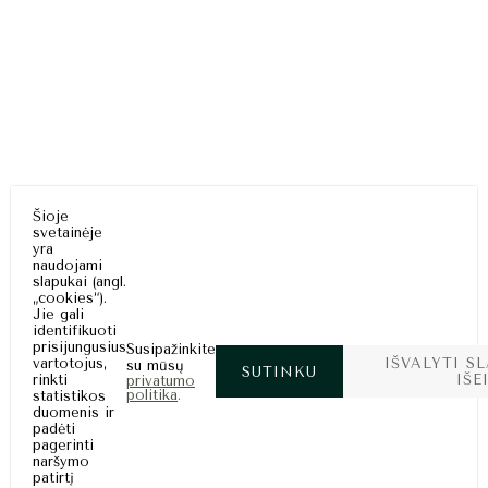
TURITE
smart
foreash
KLAUSIMŲ?
UA
©
SKAMBINKITE!
Vilnia
autovers
centras
Tel.:
+37061474444
Tel.:
+37069438883
Modern
statyb
Šioje
svetainėje
sprendim
yra
naudojami
slapukai (angl.
„cookies“).
gerakomanda@gmail.c
Jie gali
Suderves 2, Avižieni
identifikuoti
Vilniaus r. s
prisijungusius
Susipažinkite
304868
vartotojus,
IŠVALYTI S
su mūsų
SUTINKU
rinkti
IŠE
privatumo
politika
statistikos
duomenis ir
padėti
pagerinti
naršymo
patirtį